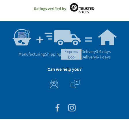
Ratings verified by
express
Delivery
3-4 days
Manufacturing
Shipping
eco
Delivery
6-7 days
Can we help you?