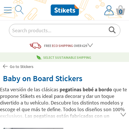
0
FREE
ECO SHIPPING
OVER €29
SELECT SUSTAINABLE SHIPPING
Go to Stickers
Baby on Board Stickers
Esta versión de las clásicas
pegatinas bebé a bordo
que te
propone Stikets es ideal para decorar y dar un toque
divertido a tu vehículo. Descubre los distintos modelos y
escoge el que más te define. Todos los diseños son 100%
exclusivos.
Las pegatinas están fabricadas con un
material resistente a la intemperie.
Puedes aplicarlas en